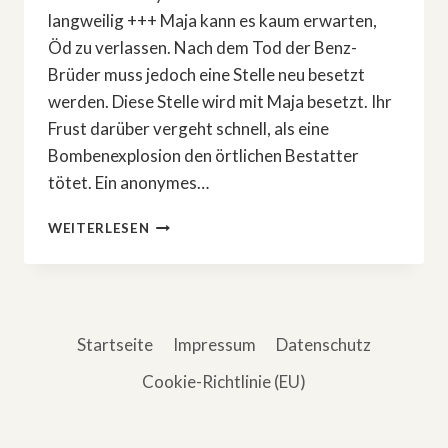
langweilig +++ Maja kann es kaum erwarten,
Öd zu verlassen. Nach dem Tod der Benz-
Brüder muss jedoch eine Stelle neu besetzt
werden. Diese Stelle wird mit Maja besetzt. Ihr
Frust darüber vergeht schnell, als eine
Bombenexplosion den örtlichen Bestatter
tötet. Ein anonymes…
»MORDEN
WEITERLESEN
AUF
ÖD
–
EIN
INSEL-
Startseite
Impressum
Datenschutz
KRIMI«:
FILM
Cookie-Richtlinie (EU)
2