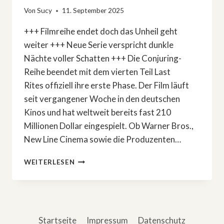
Von
Sucy
11. September 2025
+++ Filmreihe endet doch das Unheil geht
weiter +++ Neue Serie verspricht dunkle
Nächte voller Schatten +++ Die Conjuring-
Reihe beendet mit dem vierten Teil Last
Rites offiziell ihre erste Phase. Der Film läuft
seit vergangener Woche in den deutschen
Kinos und hat weltweit bereits fast 210
Millionen Dollar eingespielt. Ob Warner Bros.,
New Line Cinema sowie die Produzenten…
HORROR-
WEITERLESEN
NEWS:
»CONJURING«-
SERIE
FINDET
AUTOREN
Startseite
Impressum
Datenschutz
UND