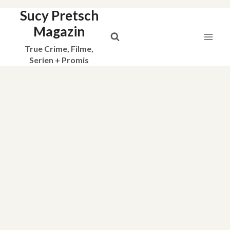
Sucy Pretsch
Zum
Inhalt
Magazin
springen
True Crime, Filme,
Serien + Promis