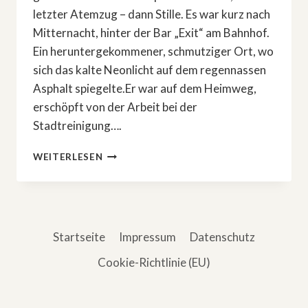
letzter Atemzug – dann Stille. Es war kurz nach
Mitternacht, hinter der Bar „Exit“ am Bahnhof.
Ein heruntergekommener, schmutziger Ort, wo
sich das kalte Neonlicht auf dem regennassen
Asphalt spiegelte.Er war auf dem Heimweg,
erschöpft von der Arbeit bei der
Stadtreinigung….
DAS
WEITERLESEN
BÖSE,
DAS
ER
NIE
WOLLTE
Startseite
Impressum
Datenschutz
Cookie-Richtlinie (EU)