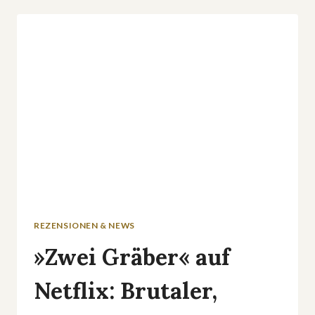
NETFLIX-
SERIE
ZEIGT,
WARUM
DER
NACHBAR
DER
SCHLIMMSTE
ALBTRAUM
SEIN
KANN
REZENSIONEN & NEWS
»Zwei Gräber« auf
Netflix: Brutaler,