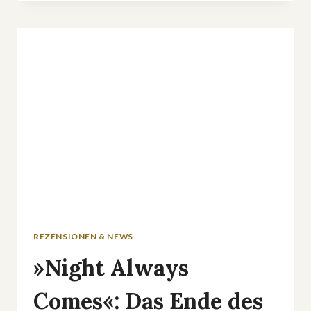
AUF
NETFLIX:
BRUTALER,
KÜRZER,
BESSER
ALS
GEDACHT
REZENSIONEN & NEWS
»Night Always
Comes«: Das Ende des