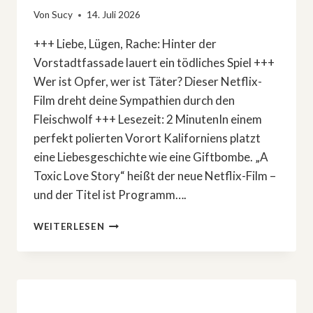
Von
Sucy
14. Juli 2026
+++ Liebe, Lügen, Rache: Hinter der
Vorstadtfassade lauert ein tödliches Spiel +++
Wer ist Opfer, wer ist Täter? Dieser Netflix-
Film dreht deine Sympathien durch den
Fleischwolf +++ Lesezeit: 2 MinutenIn einem
perfekt polierten Vorort Kaliforniens platzt
eine Liebesgeschichte wie eine Giftbombe. „A
Toxic Love Story“ heißt der neue Netflix-Film –
und der Titel ist Programm….
»A
WEITERLESEN
TOXIC
LOVE
STORY«:
NETFLIX
ZEIGT
MÖRDERISCHES