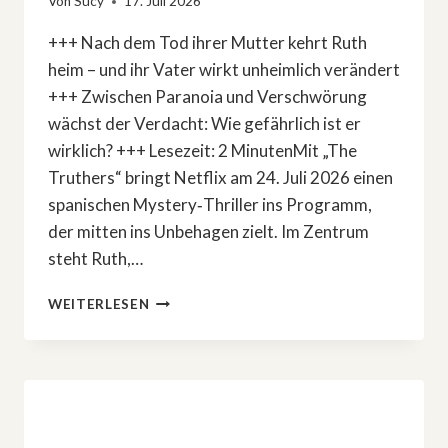
Von
Sucy
17. Juli 2026
+++ Nach dem Tod ihrer Mutter kehrt Ruth
heim – und ihr Vater wirkt unheimlich verändert
+++ Zwischen Paranoia und Verschwörung
wächst der Verdacht: Wie gefährlich ist er
wirklich? +++ Lesezeit: 2 MinutenMit „The
Truthers“ bringt Netflix am 24. Juli 2026 einen
spanischen Mystery‑Thriller ins Programm,
der mitten ins Unbehagen zielt. Im Zentrum
steht Ruth,…
NETFLIX‑THRILLER
WEITERLESEN
»THE
TRUTHERS«:
LEBT
SIE
MIT
EINEM
MÖRDER