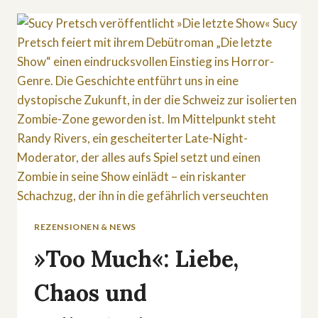
KICK
AUF
APPLE
TV+
REZENSIONEN & NEWS
»Too Much«: Liebe,
Chaos und