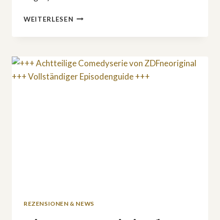
»TOO
WEITERLESEN
MUCH«:
LIEBE,
CHAOS
UND
SELBSTFINDUNG
ZWISCHEN
NEW
YORK
UND
LONDON
REZENSIONEN & NEWS