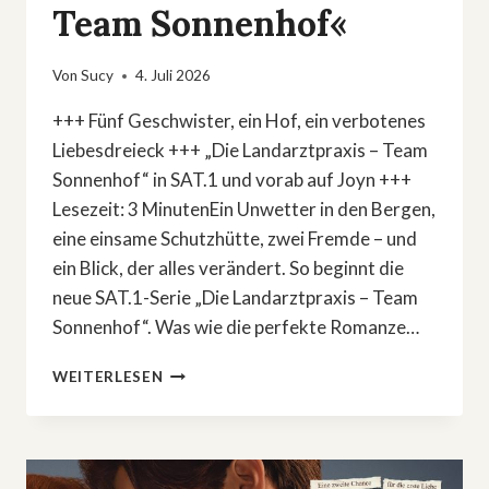
Team Sonnenhof«
Von
Sucy
4. Juli 2026
+++ Fünf Geschwister, ein Hof, ein verbotenes
Liebesdreieck +++ „Die Landarztpraxis – Team
Sonnenhof“ in SAT.1 und vorab auf Joyn +++
Lesezeit: 3 MinutenEin Unwetter in den Bergen,
eine einsame Schutzhütte, zwei Fremde – und
ein Blick, der alles verändert. So beginnt die
neue SAT.1-Serie „Die Landarztpraxis – Team
Sonnenhof“. Was wie die perfekte Romanze…
VERBOTENE
WEITERLESEN
LIEBE
IN
DEN
ALPEN:
NEUE