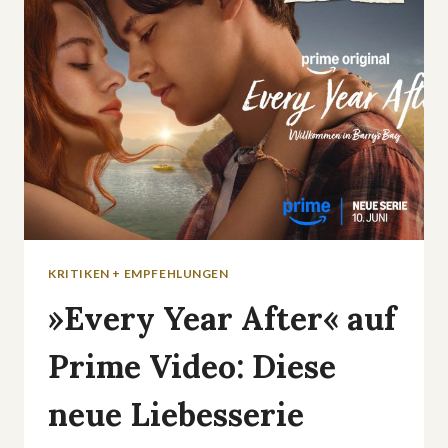
SAT.1-
SERIE
»DIE
LANDARZTPRAXIS
–
TEAM
SONNENHOF«
KRITIKEN + EMPFEHLUNGEN
»Every Year After« auf
Prime Video: Diese
neue Liebesserie