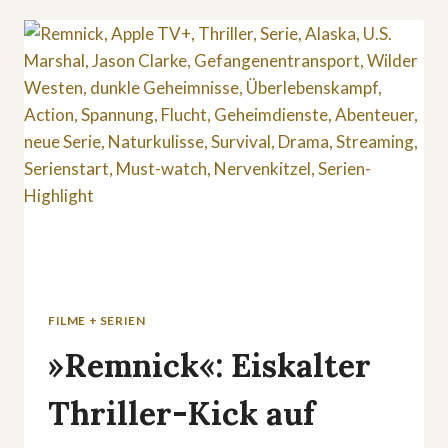
AUF
PRIME
VIDEO:
DIESE
NEUE
LIEBESSERIE
BRICHT
HERZEN
FILME + SERIEN
»Remnick«: Eiskalter
Thriller-Kick auf