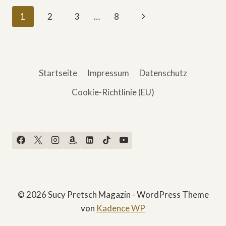
UND
Seitennavigation
Nächste
1
2
3
…
8
GEFÄLSCHTE
AUSWEISE
Seite
IN
»ÜBERKOMPENSATION«
Startseite
Impressum
Datenschutz
Cookie-Richtlinie (EU)
© 2026 Sucy Pretsch Magazin - WordPress Theme
von
Kadence WP