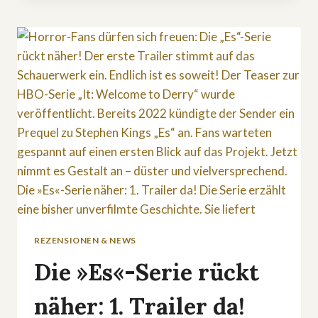
ZDF:
»ALICE
&
JACK«
REZENSIONEN & NEWS
Die »Es«-Serie rückt
näher: 1. Trailer da!