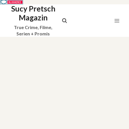
Sucy Pretsch
Zum
Inhalt
Magazin
springen
True Crime, Filme,
Serien + Promis