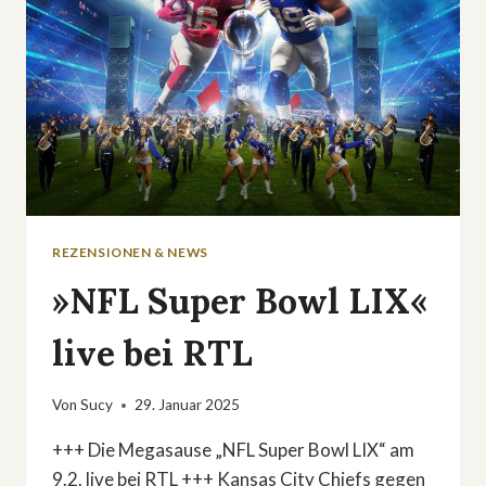
REZENSIONEN & NEWS
»NFL Super Bowl LIX«
live bei RTL
Von
Sucy
29. Januar 2025
+++ Die Megasause „NFL Super Bowl LIX“ am
9.2. live bei RTL +++ Kansas City Chiefs gegen