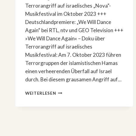
Terrorangriff auf israelisches „Nova“-
Musikfestival im Oktober 2023 +++
Deutschlandpremiere: „We Will Dance
Again“ bei RTL, ntv und GEO Television +++
»We Will Dance Again« – Doku über
Terrorangriff auf israelisches
Musikfestival: Am 7. Oktober 2023 führen
Terrorgruppen der islamistischen Hamas
einen verheerenden Überfall auf Israel
durch. Bei diesem grausamen Angriff auf…
»WE
WEITERLESEN
WILL
DANCE
AGAIN«
–
DOKU
ÜBER
TERRORANGRIFF