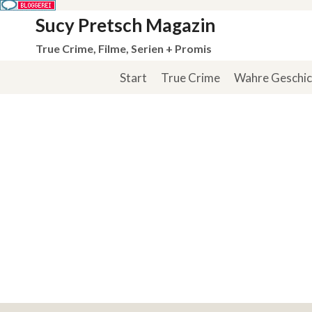
Zum
Sucy Pretsch Magazin
Inhalt
True Crime, Filme, Serien + Promis
springen
Start
True Crime
Wahre Geschi