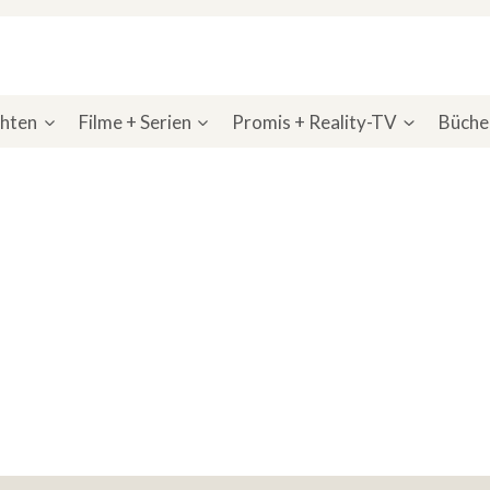
chten
Filme + Serien
Promis + Reality-TV
Bücher