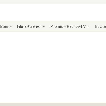
chten
Filme + Serien
Promis + Reality-TV
Bücher