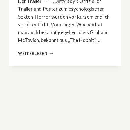
Der Trailer +++ „Dirty Boy“: Offizieller
Trailer und Poster zum psychologischen
Sekten-Horror wurden vor kurzem endlich
veröffentlicht. Vor einigen Wochen hat
man auch bekannt gegeben, dass Graham
McTavish, bekannt aus „The Hobbit“,…
»DIRTY
WEITERLESEN
BOY«:
GRAHAM
MCTAVISH
IN
SEKTEN-
HORRORFILM