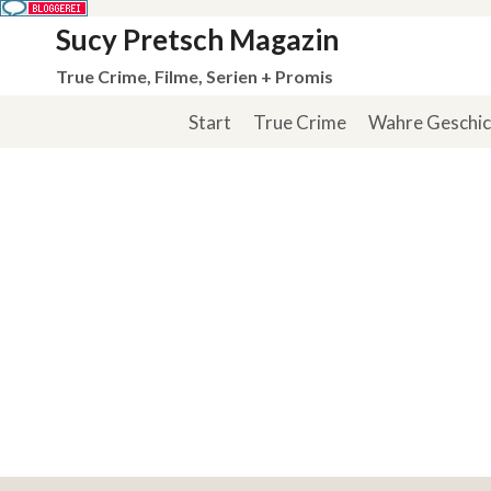
Zum
Sucy Pretsch Magazin
Inhalt
True Crime, Filme, Serien + Promis
springen
Start
True Crime
Wahre Geschi