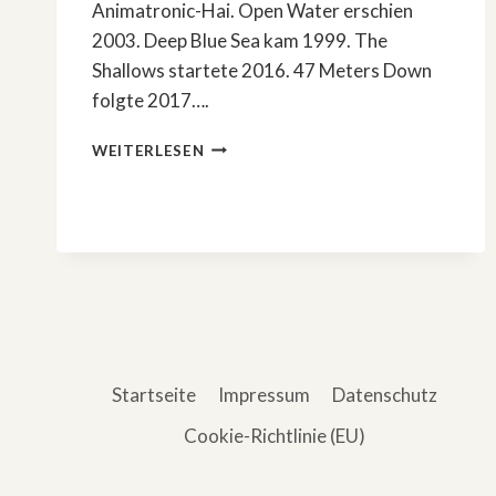
Animatronic-Hai. Open Water erschien
2003. Deep Blue Sea kam 1999. The
Shallows startete 2016. 47 Meters Down
folgte 2017….
HAIE
WEITERLESEN
IM
2.
WELTKRIEG:
»BEAST
OF
WAR«
Startseite
Impressum
Datenschutz
Cookie-Richtlinie (EU)