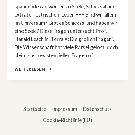
spannende Antworten zu Seele, Schicksal und
extraterrestrischem Leben +++ Sind wir allein
im Universum? Gibt es Schicksal und haben wir
eine Seele? Diese Fragen untersucht Prof.
Harald Lesch in „Terra X: Die großen Fragen“.
Die Wissenschaft hat viele Rätsel gelöst, doch
bleibt sie in existenziellen Fragen oft…
»TERRA
WEITERLESEN
X:
DIE
GROSSEN F
RAGEN« –
M
IT H
Startseite
Impressum
Datenschutz
ARALD L
ESCH
Cookie-Richtlinie (EU)