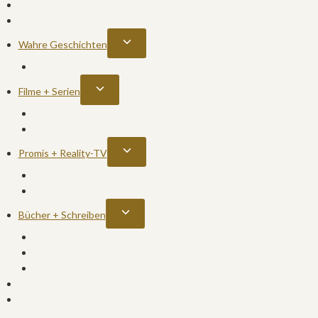
Start
True Crime
Untermenü
Wahre Geschichten
umschalten
Schicksale + Katastrophen
Untermenü
Filme + Serien
umschalten
Dokumentationen
Kritiken + Empfehlungen
Untermenü
Promis + Reality-TV
umschalten
Promis
Reality-TV
Untermenü
Bücher + Schreiben
umschalten
Bücher
Kurzgeschichten + Gedichte
Mein Autorinnenleben
Archiv
Über Sucy