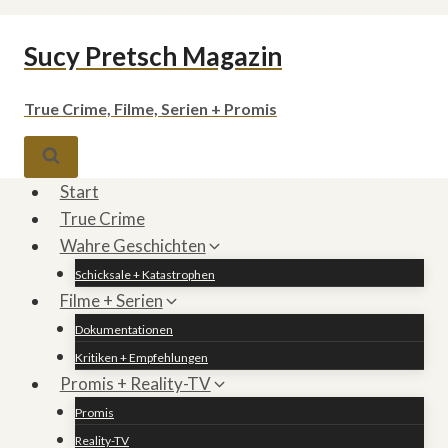
Zum
Sucy Pretsch Magazin
Inhalt
springen
True Crime, Filme, Serien + Promis
Start
True Crime
Wahre Geschichten
Schicksale + Katastrophen
Filme + Serien
Dokumentationen
Kritiken + Empfehlungen
Promis + Reality-TV
Promis
Reality-TV