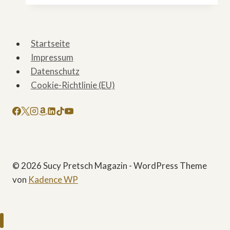
ZDF:
„Wer
regiert
Startseite
in
Impressum
der
Datenschutz
Demokratie?“
Cookie-Richtlinie (EU)
© 2026 Sucy Pretsch Magazin - WordPress Theme
von
Kadence WP