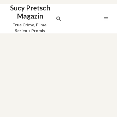
Sucy Pretsch
Zum
Inhalt
Magazin
springen
True Crime, Filme,
Serien + Promis