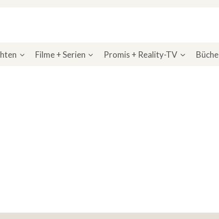
chten
Filme + Serien
Promis + Reality-TV
Bücher