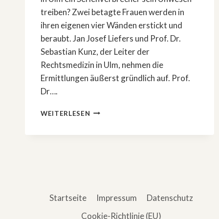
treiben? Zwei betagte Frauen werden in
ihren eigenen vier Wänden erstickt und
beraubt. Jan Josef Liefers und Prof. Dr.
Sebastian Kunz, der Leiter der
Rechtsmedizin in Ulm, nehmen die
Ermittlungen äußerst gründlich auf. Prof.
Dr….
PROF.
WEITERLESEN
DR.
KUNZ
UND
JAN
JOSEF
LIEFERS
JAGEN
SERIENMÖRDER
Startseite
Impressum
Datenschutz
IN
ULM
Cookie-Richtlinie (EU)