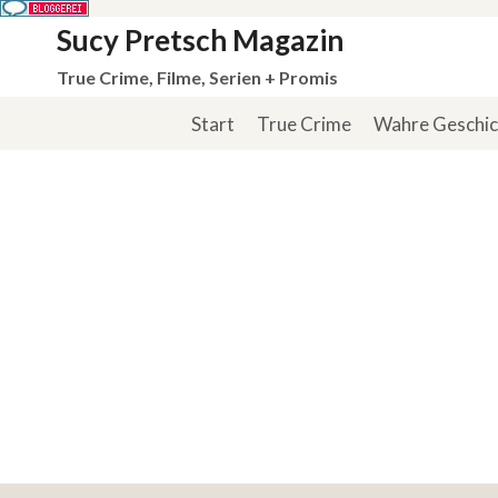
Zum
Sucy Pretsch Magazin
Inhalt
True Crime, Filme, Serien + Promis
springen
Start
True Crime
Wahre Geschi