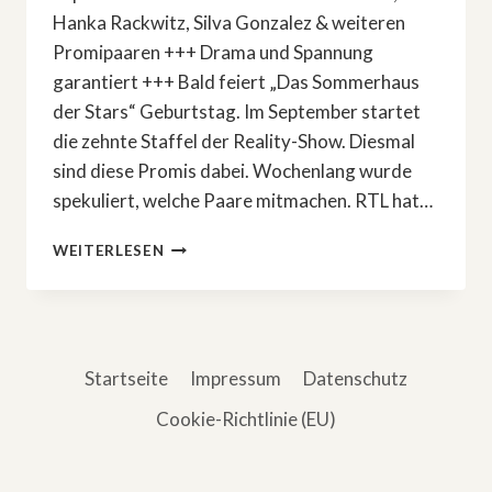
Hanka Rackwitz, Silva Gonzalez & weiteren
Promipaaren +++ Drama und Spannung
garantiert +++ Bald feiert „Das Sommerhaus
der Stars“ Geburtstag. Im September startet
die zehnte Staffel der Reality-Show. Diesmal
sind diese Promis dabei. Wochenlang wurde
spekuliert, welche Paare mitmachen. RTL hat…
»DAS
WEITERLESEN
SOMMERHAUS
DER
STARS«:
SIE
ZIEHEN
Startseite
Impressum
Datenschutz
EIN
Cookie-Richtlinie (EU)