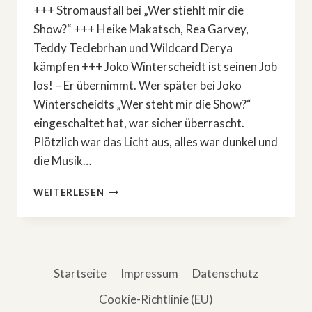
+++ Stromausfall bei „Wer stiehlt mir die
Show?“ +++ Heike Makatsch, Rea Garvey,
Teddy Teclebrhan und Wildcard Derya
kämpfen +++ Joko Winterscheidt ist seinen Job
los! – Er übernimmt. Wer später bei Joko
Winterscheidts „Wer steht mir die Show?“
eingeschaltet hat, war sicher überrascht.
Plötzlich war das Licht aus, alles war dunkel und
die Musik…
JOKO
WEITERLESEN
WINTERSCHEIDT
IST
SEINEN
JOB
LOS!
Startseite
Impressum
Datenschutz
–
ER
Cookie-Richtlinie (EU)
ÜBERNIMMT.