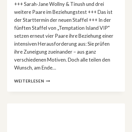
+++ Sarah-Jane Wollny & Tinush und drei
weitere Paare im Beziehungstest +++ Das ist
der Starttermin der neuen Staffel +++ In der
fünften Staffel von „Temptation Island VIP“
setzen erneut vier Paare ihre Beziehung einer
intensiven Herausforderung aus: Sie prüfen
ihre Zuneigung zueinander – aus ganz
verschiedenen Motiven. Doch alle teilen den
Wunsch, am Ende…
START
WEITERLESEN
DER
5.
STAFFEL
»TEMPTATION
ISLAND
VIP«