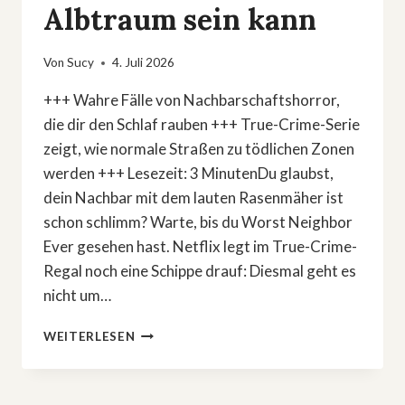
Albtraum sein kann
Von
Sucy
4. Juli 2026
+++ Wahre Fälle von Nachbarschaftshorror,
die dir den Schlaf rauben +++ True-Crime-Serie
zeigt, wie normale Straßen zu tödlichen Zonen
werden +++ Lesezeit: 3 MinutenDu glaubst,
dein Nachbar mit dem lauten Rasenmäher ist
schon schlimm? Warte, bis du Worst Neighbor
Ever gesehen hast. Netflix legt im True-Crime-
Regal noch eine Schippe drauf: Diesmal geht es
nicht um…
TRUE
WEITERLESEN
CRIME:
DIESE
NETFLIX-