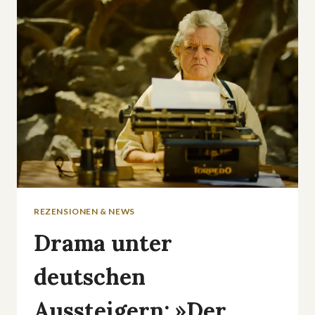
SERIE
ZEIGT,
WARUM
DER
NACHBAR
DER
SCHLIMMSTE
ALBTRAUM
SEIN
KANN
REZENSIONEN & NEWS
Drama unter
deutschen
Aussteigern: »Der