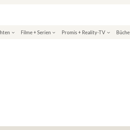
chten
Filme + Serien
Promis + Reality-TV
Bücher