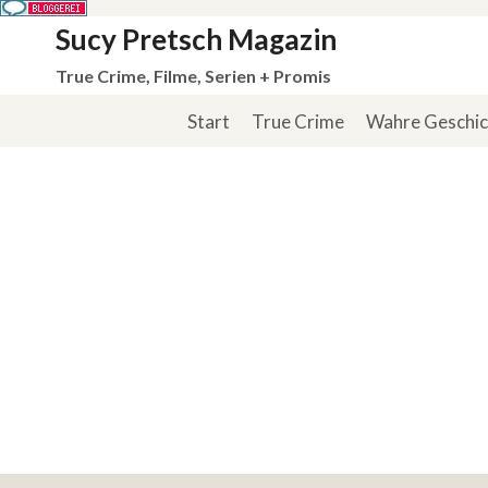
Zum
Sucy Pretsch Magazin
Inhalt
True Crime, Filme, Serien + Promis
springen
Start
True Crime
Wahre Geschi