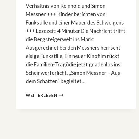
Verhältnis von Reinhold und Simon
Messner +++ Kinder berichten von
Funkstille und einer Mauer des Schweigens
+++ Lesezeit: 4 MinutenDie Nachricht trifft
die Bergsteigerwelt ins Mark:
Ausgerechnet bei den Messners herrscht
eisige Funkstille. Ein neuer Kinofilm rückt
die Familien-Tragödie jetzt gnadenlos ins
Scheinwerferlicht. „Simon Messner – Aus
dem Schatten“ begleitet…
KINOFILM
WEITERLESEN
ENTHÜLLT
FAMILIEN-
DRAMA:
WARUM
REINHOLD
MESSNER
SEINE