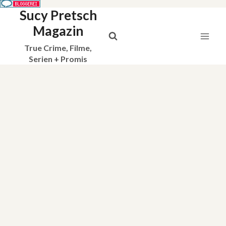
Sucy Pretsch
Zum
Inhalt
Magazin
springen
True Crime, Filme,
Serien + Promis