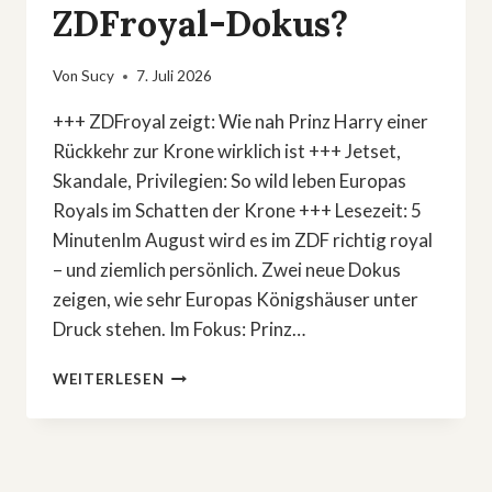
ZDFroyal-Dokus?
Von
Sucy
7. Juli 2026
+++ ZDFroyal zeigt: Wie nah Prinz Harry einer
Rückkehr zur Krone wirklich ist +++ Jetset,
Skandale, Privilegien: So wild leben Europas
Royals im Schatten der Krone +++ Lesezeit: 5
MinutenIm August wird es im ZDF richtig royal
– und ziemlich persönlich. Zwei neue Dokus
zeigen, wie sehr Europas Königshäuser unter
Druck stehen. Im Fokus: Prinz…
PRINZ
WEITERLESEN
HARRYS
COMEBACK
&
JETSET-
SKANDALE: