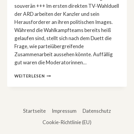
souverän +++ Im ersten direkten TV-Wahlduell
der ARD arbeiten der Kanzler und sein
Herausforderer an ihren politischen Images.
Während die Wahlkampfteams bereits heiß
gelaufen sind, stellt sich nach dem Duett die
Frage, wie parteiübergreifende
Zusammenarbeit aussehen könnte. Auffällig
gut waren die Moderatorinnen…
DAS
WEITERLESEN
KANZLER-
DUELL
–
MIT
LEICHTEM
Startseite
Impressum
Datenschutz
VORTEIL
FÜR
Cookie-Richtlinie (EU)
OLAF
SCHOLZ