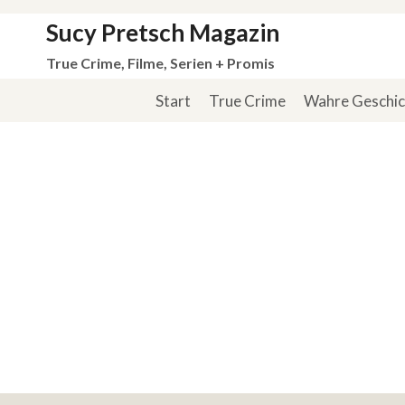
Zum
Sucy Pretsch Magazin
Inhalt
True Crime, Filme, Serien + Promis
springen
Start
True Crime
Wahre Geschi