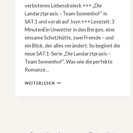
verbotenes Liebesdreieck +++ „Die
Landarztpraxis – Team Sonnenhof“ in
SAT.1 und vorab auf Joyn +++ Lesezeit: 3
MinutenEin Unwetter in den Bergen, eine
einsame Schutzhütte, zwei Fremde – und
ein Blick, der alles verändert. So beginnt die
neue SAT.1-Serie „Die Landarztpraxis –
Team Sonnenhof“. Was wie die perfekte
Romanze…
VERBOTENE
WEITERLESEN
LIEBE
IN
DEN
ALPEN:
NEUE
SAT.1-
SERIE
»DIE