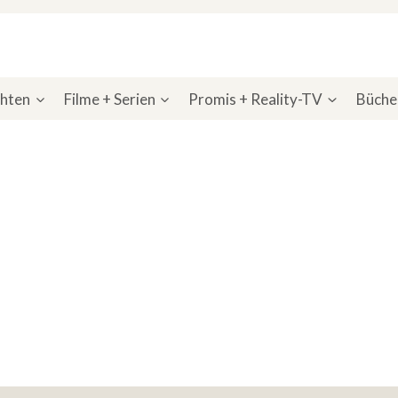
chten
Filme + Serien
Promis + Reality-TV
Bücher