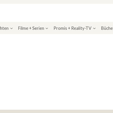
chten
Filme + Serien
Promis + Reality-TV
Bücher