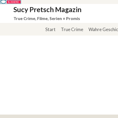
Zum
Sucy Pretsch Magazin
Inhalt
True Crime, Filme, Serien + Promis
springen
Start
True Crime
Wahre Geschi