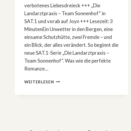
verbotenes Liebesdreieck +++ „Die
Landarztpraxis – Team Sonnenhof“ in
SAT.1 und vorab auf Joyn +++ Lesezeit: 3
MinutenEin Unwetter in den Bergen, eine
einsame Schutzhütte, zwei Fremde – und
ein Blick, der alles verändert. So beginnt die
neue SAT.1-Serie „Die Landarztpraxis –
Team Sonnenhof“. Was wie die perfekte
Romanze…
VERBOTENE
WEITERLESEN
LIEBE
IN
DEN
ALPEN:
NEUE
SAT.1-
SERIE
»DIE