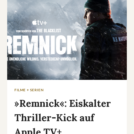
SERIE
ZEIGT,
WARUM
DER
NACHBAR
DER
SCHLIMMSTE
ALBTRAUM
SEIN
KANN
FILME + SERIEN
»Remnick«: Eiskalter
Thriller-Kick auf
Apple TV+