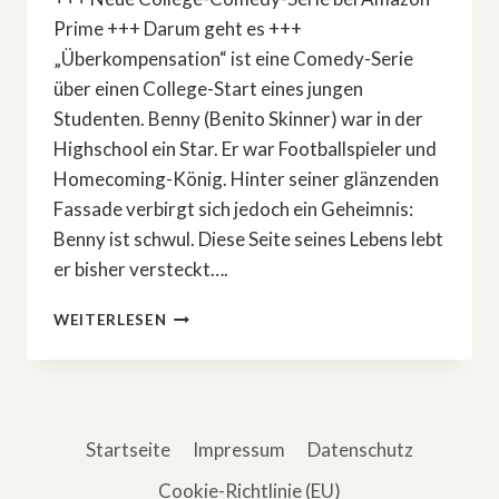
Prime +++ Darum geht es +++
„Überkompensation“ ist eine Comedy-Serie
über einen College-Start eines jungen
Studenten. Benny (Benito Skinner) war in der
Highschool ein Star. Er war Footballspieler und
Homecoming-König. Hinter seiner glänzenden
Fassade verbirgt sich jedoch ein Geheimnis:
Benny ist schwul. Diese Seite seines Lebens lebt
er bisher versteckt….
PEINLICHE
WEITERLESEN
DATES,
BILLIGER
WODKA
UND
GEFÄLSCHTE
Startseite
Impressum
Datenschutz
AUSWEISE
IN
Cookie-Richtlinie (EU)