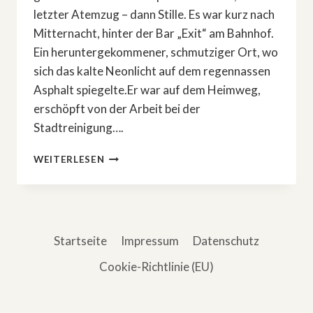
letzter Atemzug – dann Stille. Es war kurz nach
Mitternacht, hinter der Bar „Exit“ am Bahnhof.
Ein heruntergekommener, schmutziger Ort, wo
sich das kalte Neonlicht auf dem regennassen
Asphalt spiegelte.Er war auf dem Heimweg,
erschöpft von der Arbeit bei der
Stadtreinigung….
DAS
WEITERLESEN
BÖSE,
DAS
ER
NIE
WOLLTE
Startseite
Impressum
Datenschutz
Cookie-Richtlinie (EU)