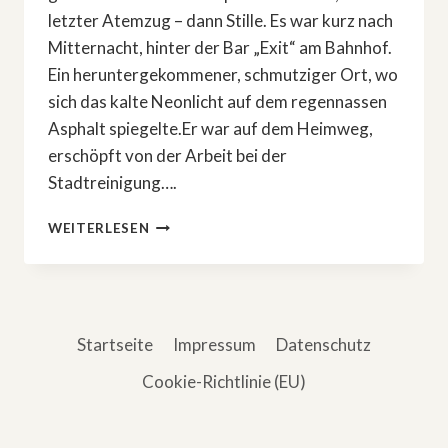
letzter Atemzug – dann Stille. Es war kurz nach
Mitternacht, hinter der Bar „Exit“ am Bahnhof.
Ein heruntergekommener, schmutziger Ort, wo
sich das kalte Neonlicht auf dem regennassen
Asphalt spiegelte.Er war auf dem Heimweg,
erschöpft von der Arbeit bei der
Stadtreinigung….
DAS
WEITERLESEN
BÖSE,
DAS
ER
NIE
WOLLTE
Startseite
Impressum
Datenschutz
Cookie-Richtlinie (EU)