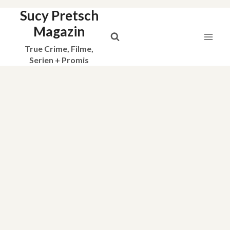
Sucy Pretsch
Zum
Inhalt
Magazin
springen
True Crime, Filme,
Serien + Promis