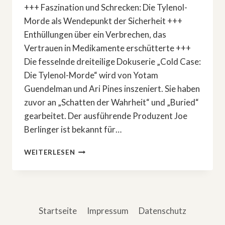
+++ Faszination und Schrecken: Die Tylenol-
Morde als Wendepunkt der Sicherheit +++
Enthüllungen über ein Verbrechen, das
Vertrauen in Medikamente erschütterte +++
Die fesselnde dreiteilige Dokuserie „Cold Case:
Die Tylenol-Morde“ wird von Yotam
Guendelman und Ari Pines inszeniert. Sie haben
zuvor an „Schatten der Wahrheit“ und „Buried“
gearbeitet. Der ausführende Produzent Joe
Berlinger ist bekannt für…
TRUE
WEITERLESEN
CRIME:
»COLD
CASE:
DIE
TYLENOL-
Startseite
Impressum
Datenschutz
MORDE«