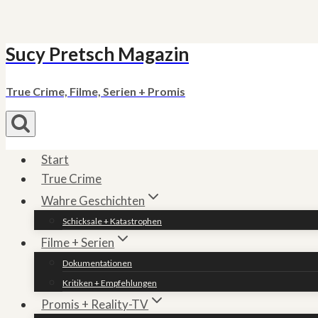
Sucy Pretsch Magazin
Zum
Inhalt
springen
True Crime, Filme, Serien + Promis
Start
True Crime
Wahre Geschichten
Schicksale + Katastrophen
Filme + Serien
Dokumentationen
Kritiken + Empfehlungen
Promis + Reality-TV