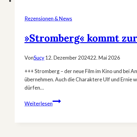
Rezensionen & News
»Stromberg« kommt zur
Von
Sucy
12. Dezember 2024
22. Mai 2026
+++ Stromberg – der neue Film im Kino und bei A
übernehmen. Auch die Charaktere Ulf und Ernie wer
dürfen…
»Stromberg«
Weiterlesen
kommt
zurück!