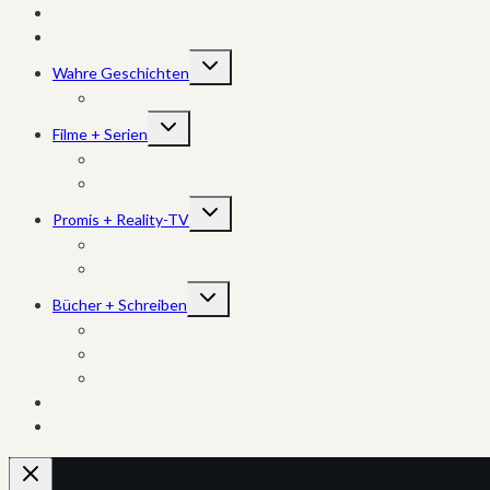
Start
True Crime
Untermenü
Wahre Geschichten
umschalten
Schicksale + Katastrophen
Untermenü
Filme + Serien
umschalten
Dokumentationen
Kritiken + Empfehlungen
Untermenü
Promis + Reality-TV
umschalten
Promis
Reality-TV
Untermenü
Bücher + Schreiben
umschalten
Bücher
Kurzgeschichten + Gedichte
Mein Autorinnenleben
Archiv
Über Sucy