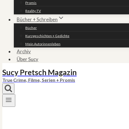
Promis
Reality-TV
Bücher + Schreiben
Bücher
Kurzgeschichten + Gedichte
Mein Autorinnenleben
Archiv
Über Sucy
Sucy Pretsch Magazin
True Crime, Filme, Serien + Promis