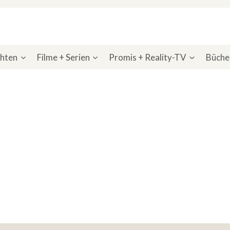
chten
Filme + Serien
Promis + Reality-TV
Bücher