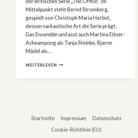
der britischen Serie „The Office“. Im
Mittelpunkt steht Bernd Stromberg,
gespielt von Christoph Maria Herbst,
dessen sarkastische Art die Serie prägt.
Das Ensemble umfasst auch Martina Eitner-
Acheampong als Tanja Steinke, Bjarne
Mädel als…
»STROMBERG«
WEITERLESEN
–
STAFFEL
1
BIS
5
AB
AUGUST
BEI
Startseite
Impressum
Datenschutz
RTL+
Cookie-Richtlinie (EU)