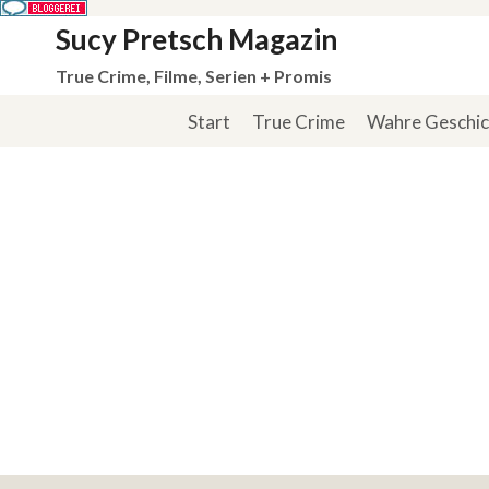
Zum
Sucy Pretsch Magazin
Inhalt
True Crime, Filme, Serien + Promis
springen
Start
True Crime
Wahre Geschi