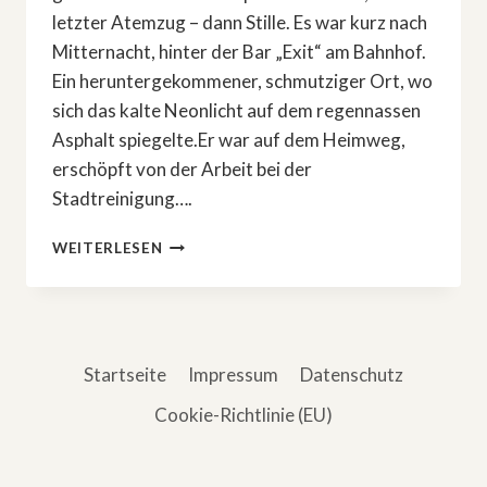
letzter Atemzug – dann Stille. Es war kurz nach
Mitternacht, hinter der Bar „Exit“ am Bahnhof.
Ein heruntergekommener, schmutziger Ort, wo
sich das kalte Neonlicht auf dem regennassen
Asphalt spiegelte.Er war auf dem Heimweg,
erschöpft von der Arbeit bei der
Stadtreinigung….
DAS
WEITERLESEN
BÖSE,
DAS
ER
NIE
WOLLTE
Startseite
Impressum
Datenschutz
Cookie-Richtlinie (EU)