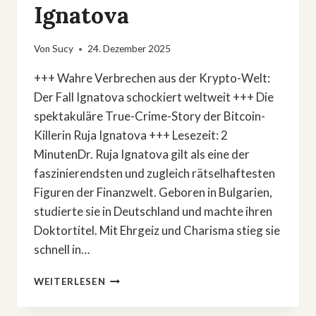
Ignatova
Von
Sucy
24. Dezember 2025
+++ Wahre Verbrechen aus der Krypto-Welt:
Der Fall Ignatova schockiert weltweit +++ Die
spektakuläre True-Crime-Story der Bitcoin-
Killerin Ruja Ignatova +++ Lesezeit: 2
MinutenDr. Ruja Ignatova gilt als eine der
faszinierendsten und zugleich rätselhaftesten
Figuren der Finanzwelt. Geboren in Bulgarien,
studierte sie in Deutschland und machte ihren
Doktortitel. Mit Ehrgeiz und Charisma stieg sie
schnell in…
TRUE
WEITERLESEN
CRIME:
DAS