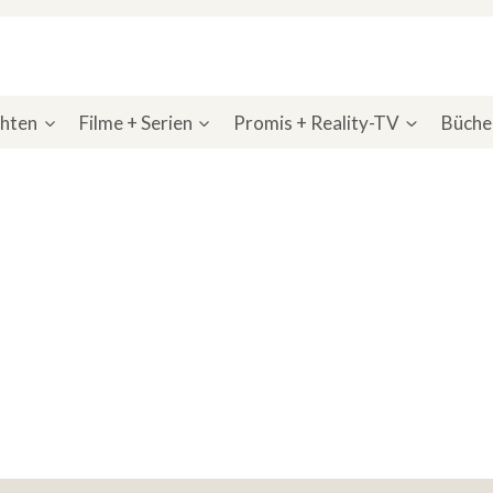
chten
Filme + Serien
Promis + Reality-TV
Bücher