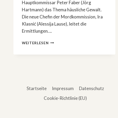
Hauptkommissar Peter Faber (Jörg
Hartmann) das Thema häusliche Gewalt.
Die neue Chefin der Mordkommission, Ira
Klasnić (Alessija Lause), leitet die
Ermittlungen….
»TATORT«
WEITERLESEN
AUS
DORTMUND:
»FEUER«
Startseite
Impressum
Datenschutz
Cookie-Richtlinie (EU)