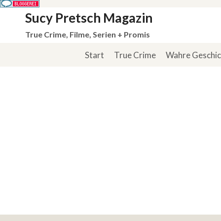
Zum
Sucy Pretsch Magazin
Inhalt
True Crime, Filme, Serien + Promis
springen
Start
True Crime
Wahre Geschi