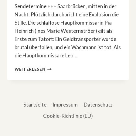
Sendetermine +++ Saarbrücken, mitten in der
Nacht. Plötzlich durchbricht eine Explosion die
Stille. Die schlaflose Hauptkommissarin Pia
Heinrich (Ines Marie Westernströer) eilt als
Erste zum Tatort: Ein Geldtransporter wurde
brutal überfallen, und ein Wachmann ist tot. Als
die Hauptkommissare Leo…
MORD
WEITERLESEN
IN
SAARBRÜCKEN:
»TATORT«
Startseite
Impressum
Datenschutz
Cookie-Richtlinie (EU)