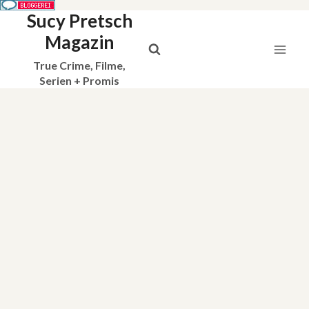
Sucy Pretsch
Zum
Inhalt
Magazin
springen
True Crime, Filme,
Serien + Promis