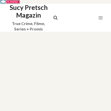
Sucy Pretsch
Zum
Inhalt
Magazin
springen
True Crime, Filme,
Serien + Promis