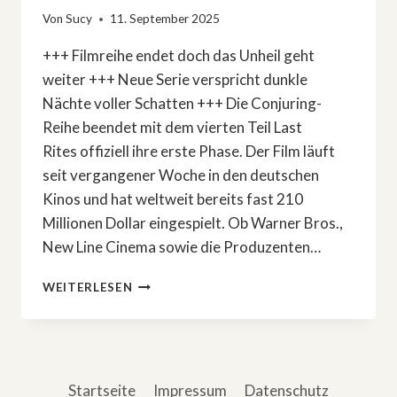
Von
Sucy
11. September 2025
+++ Filmreihe endet doch das Unheil geht
weiter +++ Neue Serie verspricht dunkle
Nächte voller Schatten +++ Die Conjuring-
Reihe beendet mit dem vierten Teil Last
Rites offiziell ihre erste Phase. Der Film läuft
seit vergangener Woche in den deutschen
Kinos und hat weltweit bereits fast 210
Millionen Dollar eingespielt. Ob Warner Bros.,
New Line Cinema sowie die Produzenten…
HORROR-
WEITERLESEN
NEWS:
»CONJURING«-
SERIE
FINDET
AUTOREN
Startseite
Impressum
Datenschutz
UND