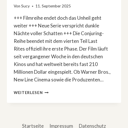
Von
Sucy
11. September 2025
+++ Filmreihe endet doch das Unheil geht
weiter +++ Neue Serie verspricht dunkle
Nächte voller Schatten +++ Die Conjuring-
Reihe beendet mit dem vierten Teil Last
Rites offiziell ihre erste Phase. Der Film läuft
seit vergangener Woche in den deutschen
Kinos und hat weltweit bereits fast 210
Millionen Dollar eingespielt. Ob Warner Bros.,
New Line Cinema sowie die Produzenten…
HORROR-
WEITERLESEN
NEWS:
»CONJURING«-
SERIE
FINDET
AUTOREN
Startseite
Impressum
Datenschutz
UND