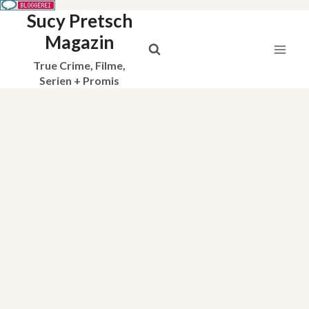
Sucy Pretsch
Zum
Inhalt
Magazin
springen
True Crime, Filme,
Serien + Promis