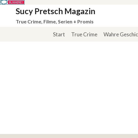
Zum
Sucy Pretsch Magazin
Inhalt
True Crime, Filme, Serien + Promis
springen
Start
True Crime
Wahre Geschi