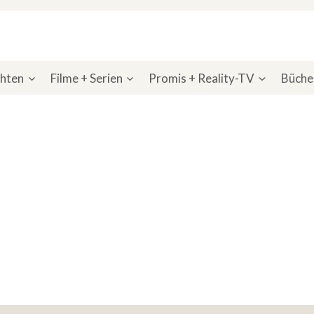
chten
Filme + Serien
Promis + Reality-TV
Bücher