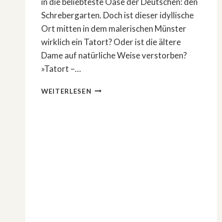
in die beliebteste Oase der Deutschen: den
Schrebergarten. Doch ist dieser idyllische
Ort mitten in dem malerischen Münster
wirklich ein Tatort? Oder ist die ältere
Dame auf natürliche Weise verstorben?
»Tatort –…
»TATORT
WEITERLESEN
–
UNTER
GÄRTNERN«
AUS
MÜNSTER