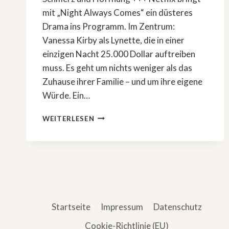
mit „Night Always Comes“ ein düsteres
Drama ins Programm. Im Zentrum:
Vanessa Kirby als Lynette, die in einer
einzigen Nacht 25.000 Dollar auftreiben
muss. Es geht um nichts weniger als das
Zuhause ihrer Familie – und um ihre eigene
Würde. Ein…
»NIGHT
WEITERLESEN
ALWAYS
COMES«:
DAS
ENDE
DES
NETFLIX-
DRAMAS
ERKLÄRT
Startseite
Impressum
Datenschutz
Cookie-Richtlinie (EU)