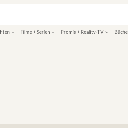
chten
Filme + Serien
Promis + Reality-TV
Bücher