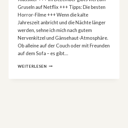
Gruseln auf Netflix +++ Tipps: Die besten
Horror-Filme +++ Wenn die kalte
Jahreszeit anbricht und die Nächte länger
werden, sehne ich mich nach gutem
Nervenkitzel und Gänsehaut-Atmosphäre.
Ob alleine auf der Couch oder mit Freunden
auf dem Sofa – es gibt…
DIE
WEITERLESEN
BESTEN
HORRORFILME
UND
THRILLER
AUF
NETFLIX
IM
DEZEMBER