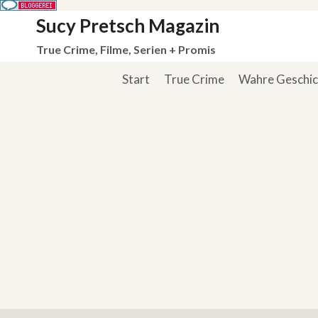
Zum
Sucy Pretsch Magazin
Inhalt
True Crime, Filme, Serien + Promis
springen
Start
True Crime
Wahre Geschi