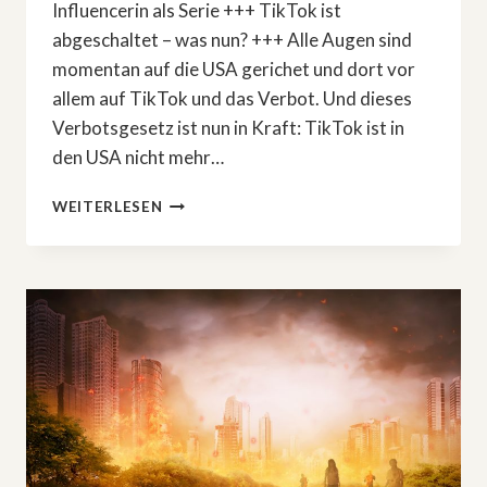
Influencerin als Serie +++ TikTok ist
abgeschaltet – was nun? +++ Alle Augen sind
momentan auf die USA gerichet und dort vor
allem auf TikTok und das Verbot. Und dieses
Verbotsgesetz ist nun in Kraft: TikTok ist in
den USA nicht mehr…
DIE
WEITERLESEN
INFLUENCER-
LÜGE:
»APPLE
CIDER
VINEGAR«
BERUHT
AUF
WAHREN
BEGEBENHEITEN