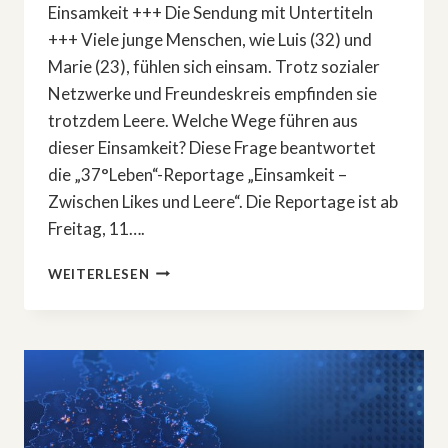
Einsamkeit +++ Die Sendung mit Untertiteln
+++ Viele junge Menschen, wie Luis (32) und
Marie (23), fühlen sich einsam. Trotz sozialer
Netzwerke und Freundeskreis empfinden sie
trotzdem Leere. Welche Wege führen aus
dieser Einsamkeit? Diese Frage beantwortet
die „37°Leben“-Reportage „Einsamkeit –
Zwischen Likes und Leere“. Die Reportage ist ab
Freitag, 11….
ZWISCHEN
WEITERLESEN
LIKES
UND
LEERE:
REPORTAGE
ÜBER
EINSAMKEIT