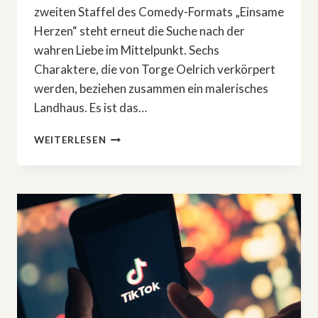
zweiten Staffel des Comedy-Formats „Einsame
Herzen“ steht erneut die Suche nach der
wahren Liebe im Mittelpunkt. Sechs
Charaktere, die von Torge Oelrich verkörpert
werden, beziehen zusammen ein malerisches
Landhaus. Es ist das…
NEUE
WEITERLESEN
STAFFEL
DES
COMEDY-
FORMATS
»EINSAME
HERZEN«