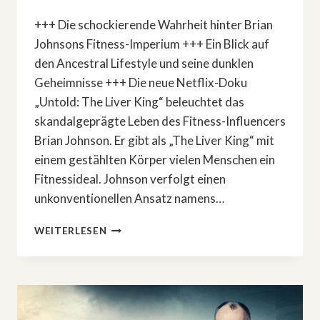
+++ Die schockierende Wahrheit hinter Brian
Johnsons Fitness-Imperium +++ Ein Blick auf
den Ancestral Lifestyle und seine dunklen
Geheimnisse +++ Die neue Netflix-Doku
„Untold: The Liver King“ beleuchtet das
skandalgeprägte Leben des Fitness-Influencers
Brian Johnson. Er gibt als „The Liver King“ mit
einem gestählten Körper vielen Menschen ein
Fitnessideal. Johnson verfolgt einen
unkonventionellen Ansatz namens…
DIE
WEITERLESEN
WAHRE
STORY
VON
BRIAN
JOHNSON:
WAS