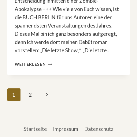
Entscheidung inmitten einer Zombie-
Apokalypse +++ Wie viele von Euch wissen, ist
die BUCH BERLIN für uns Autoren eine der
spannendsten Veranstaltungen des Jahres.
Dieses Mal bin ich ganz besonders aufgeregt,
denn ich werde dort meinen Debütroman
vorstellen: „Die letzte Show„*. „Die letzte…
SUCY
WEITERLESEN
PRETSCH
PRÄSENTIERT
DEBÜTROMAN
»DIE
Seitennavigation
Nächste
1
2
LETZTE
SHOW«*
Seite
Startseite
Impressum
Datenschutz