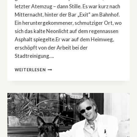
letzter Atemzug – dann Stille. Es war kurz nach
Mitternacht, hinter der Bar „Exit“ am Bahnhof.
Ein heruntergekommener, schmutziger Ort, wo
sich das kalte Neonlicht auf dem regennassen
Asphalt spiegelte.Er war auf dem Heimweg,
erschöpft von der Arbeit bei der
Stadtreinigung….
DAS
WEITERLESEN
BÖSE,
DAS
ER
NIE
WOLLTE