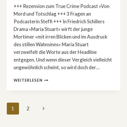
+++ Rezension zum True Crime Podcast »Von
Mord und Totschlag +++ 3 Fragen an
Podcasterin Steffi +++ In Friedrich Schillers
Drama »Maria Stuart« wirft der junge
Mortimer »mit irren Blicken und im Ausdruck
des stillen Wahnsinns« Maria Stuart
verzweifelt die Worte aus der Headline
entgegen. Und wenn dieser Vergleich vielleicht
ungewöhnlich scheint, so wird doch der…
DAS
WEITERLESEN
LEBEN
IST
NUR
EIN
Seitennavigation
Nächste
1
2
MOMENT,
DER
Seite
TOD
IST