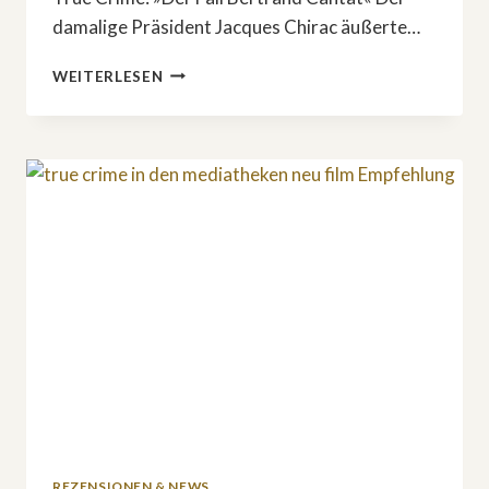
damalige Präsident Jacques Chirac äußerte…
TRUE
WEITERLESEN
CRIME:
»DER
FALL
BERTRAND
CANTAT«
REZENSIONEN & NEWS