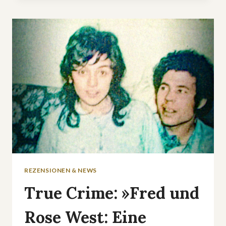
CASE:
DIE
TYLENOL-
MORDE«
REZENSIONEN & NEWS
True Crime: »Fred und
Rose West: Eine