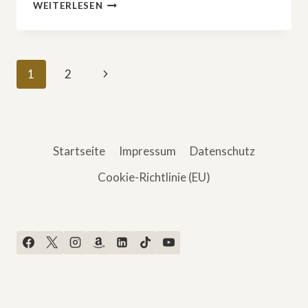
TRUE
WEITERLESEN
CRIME:
»FRED
UND
ROSE
Seitennavigation
Nächste
1
2
WEST:
EINE
Seite
BRITISCHE
HORROR-
STORY«
Startseite
Impressum
Datenschutz
Cookie-Richtlinie (EU)