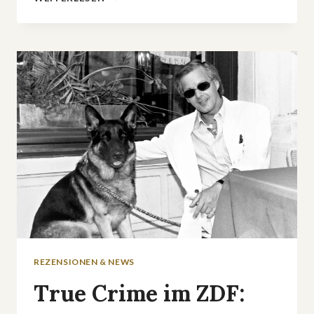
XY…
UNGELÖST«
AM
25.
JUNI
2025
REZENSIONEN & NEWS
True Crime im ZDF: