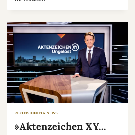
IN
LONDON:
DIE
JAGD
AUF
DIE
ATTENTÄTER
VOM
7.7.
REZENSIONEN & NEWS
»Aktenzeichen XY…