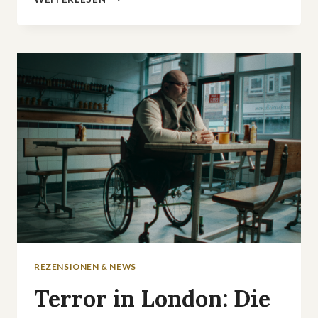
EX
EVER«:
STAFFEL
2
AUF
NETFLIX
MACHT
TOXISCHE
BEZIEHUNGEN
ZUR
GNADENLOSEN
TRUE-
CRIME-
BÜHNE
REZENSIONEN & NEWS
Terror in London: Die