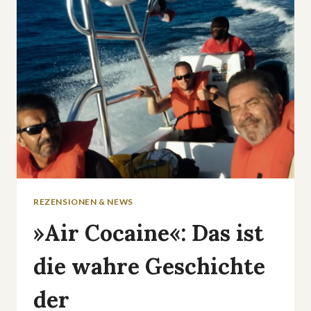
GETÖTET«
–
DER
FALL
PHILIPOS
REZENSIONEN & NEWS
»Air Cocaine«: Das ist
die wahre Geschichte
der