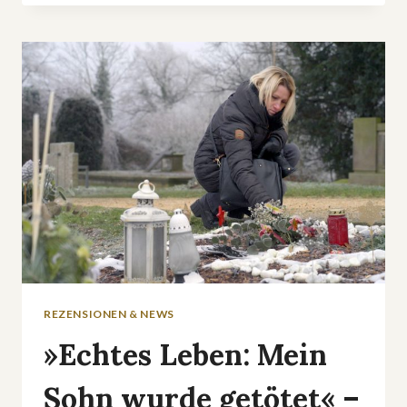
IM
ZDF:
»ERMITTLER!
–
BLINDE
WUT
AUF
FRAUEN«
REZENSIONEN & NEWS
»Echtes Leben: Mein
Sohn wurde getötet« –