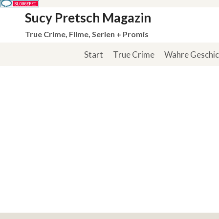
Zum
Sucy Pretsch Magazin
Inhalt
True Crime, Filme, Serien + Promis
springen
Start
True Crime
Wahre Geschi