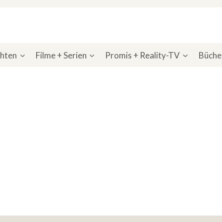
chten
Filme + Serien
Promis + Reality-TV
Bücher