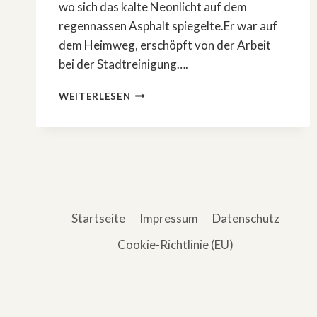
wo sich das kalte Neonlicht auf dem
regennassen Asphalt spiegelte.Er war auf
dem Heimweg, erschöpft von der Arbeit
bei der Stadtreinigung….
DAS
WEITERLESEN
BÖSE,
DAS
ER
NIE
WOLLTE
Startseite
Impressum
Datenschutz
Cookie-Richtlinie (EU)