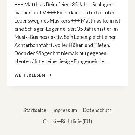
+++ Matthias Reim feiert 35 Jahre Schlager –
live und im TV +++ Einblick in den turbulenten
Lebensweg des Musikers +++ Matthias Reim ist
eine Schlager-Legende. Seit 35 Jahren ist er im
Musik-Business aktiv. Sein Leben gleicht einer
Achterbahnfahrt, voller Höhen und Tiefen.
Doch der Sänger hat niemals aufgegeben.
Heute zählt er eine riesige Fangemeinde,…
35
WEITERLESEN
JAHRE
SCHLAGER:
»POP
GIGANTEN
–
Startseite
Impressum
Datenschutz
MATTHIAS
REIM«
Cookie-Richtlinie (EU)