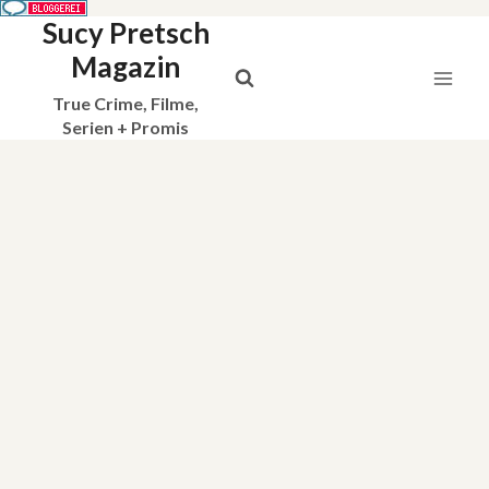
Sucy Pretsch
Zum
Inhalt
Magazin
springen
True Crime, Filme,
Serien + Promis