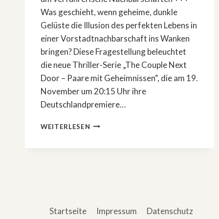
Was geschieht, wenn geheime, dunkle
Gelüste die Illusion des perfekten Lebens in
einer Vorstadtnachbarschaft ins Wanken
bringen? Diese Fragestellung beleuchtet
die neue Thriller-Serie „The Couple Next
Door – Paare mit Geheimnissen“, die am 19.
November um 20:15 Uhr ihre
Deutschlandpremiere…
VERFÜHRERISCH:
WEITERLESEN
»THE
COUPLE
NEXT
DOOR
–
PAARE
MIT
GEHEIMNISSEN«
Startseite
Impressum
Datenschutz