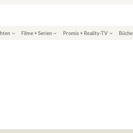
chten
Filme + Serien
Promis + Reality-TV
Bücher