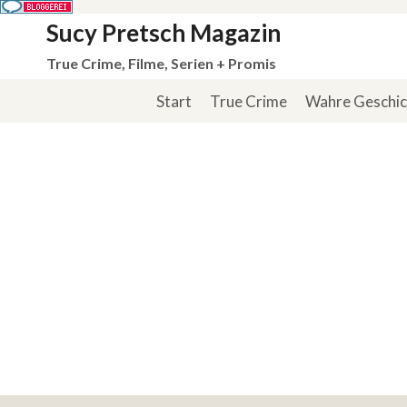
Zum
Sucy Pretsch Magazin
Inhalt
True Crime, Filme, Serien + Promis
springen
Start
True Crime
Wahre Geschi