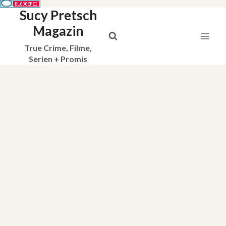
Sucy Pretsch
Zum
Inhalt
Magazin
springen
True Crime, Filme,
Serien + Promis