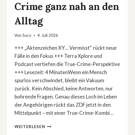
Crime ganz nah an den
Alltag
Von
Sucy
4. Juli 2026
+++ „Aktenzeichen XY… Vermisst“ rückt neue
Fälle in den Fokus +++ Terra Xplore und
Podcast vertiefen die True-Crime-Perspektive
+++ Lesezeit: 4 MinutenWenn ein Mensch
spurlos verschwindet, bleibt ein Vakuum
zurück. Kein Abschied, keine Antworten, nur
bohrende Fragen. Genau dieses Loch im Leben
der Angehörigen rückt das ZDF jetzt in den
Mittelpunkt – mit einer True-Crime-Kombi…
VERMISSTEN-
WEITERLESEN
DRAMA