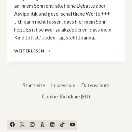
an ihrem Sohn entfaltet eine Debatte über
Asylpolitik und gesellschaftliche Werte +++
„Ich kann nicht fassen, dass hier mein Sohn
liegt. Es ist schwer zu akzeptieren, dass mein
Kind tot ist.“ Jeden Tag steht Joanna…
»ECHTES
WEITERLESEN
LEBEN:
MEIN
SOHN
WURDE
GETÖTET«
Startseite
Impressum
Datenschutz
–
DER
Cookie-Richtlinie (EU)
FALL
PHILIPOS