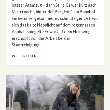
letzter Atemzug – dann Stille. Es war kurz nach
Mitternacht, hinter der Bar „Exit“ am Bahnhof.
Ein heruntergekommener, schmutziger Ort, wo
sich das kalte Neonlicht auf dem regennassen
Asphalt spiegelte.Er war auf dem Heimweg,
erschöpft von der Arbeit bei der
Stadtreinigung….
DAS
WEITERLESEN
BÖSE,
DAS
ER
NIE
WOLLTE