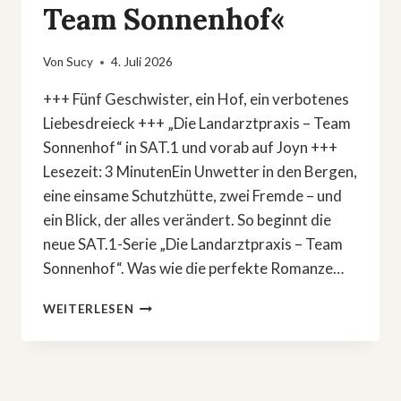
Team Sonnenhof«
Von
Sucy
4. Juli 2026
+++ Fünf Geschwister, ein Hof, ein verbotenes
Liebesdreieck +++ „Die Landarztpraxis – Team
Sonnenhof“ in SAT.1 und vorab auf Joyn +++
Lesezeit: 3 MinutenEin Unwetter in den Bergen,
eine einsame Schutzhütte, zwei Fremde – und
ein Blick, der alles verändert. So beginnt die
neue SAT.1-Serie „Die Landarztpraxis – Team
Sonnenhof“. Was wie die perfekte Romanze…
VERBOTENE
WEITERLESEN
LIEBE
IN
DEN
ALPEN:
NEUE