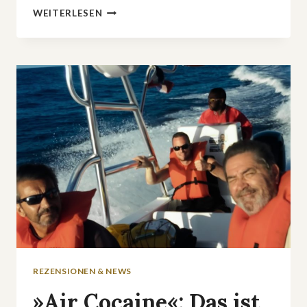
TRUE
WEITERLESEN
CRIME:
DIE
WAHRE
GESCHICHTE
HINTER
»KIDNAPPED:
DER
FALL
ELIZABETH
SMART«
REZENSIONEN & NEWS
»Air Cocaine«: Das ist