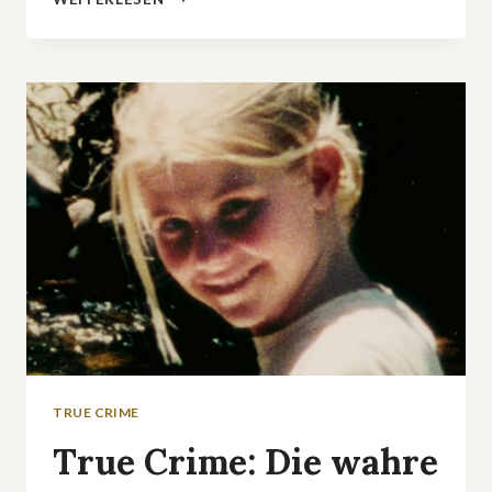
EX
EVER«:
STAFFEL
2
AUF
NETFLIX
MACHT
TOXISCHE
BEZIEHUNGEN
ZUR
GNADENLOSEN
TRUE-
CRIME-
BÜHNE
TRUE CRIME
True Crime: Die wahre