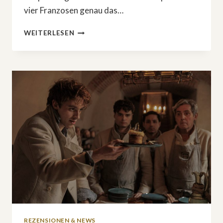
vier Franzosen genau das…
»AIR
WEITERLESEN
COCAINE«:
DAS
IST
DIE
WAHRE
GESCHICHTE
DER
DROGENSCHMUGGLER
REZENSIONEN & NEWS