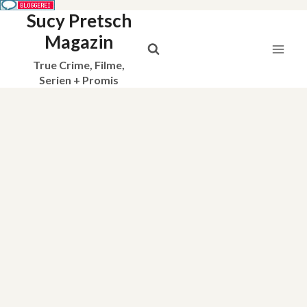
Sucy Pretsch
Zum
Inhalt
Magazin
springen
True Crime, Filme,
Serien + Promis