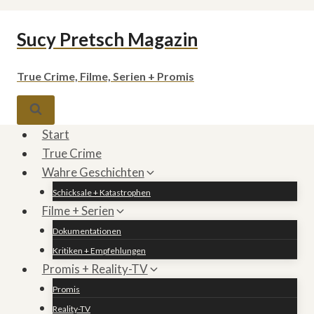
Zum
Sucy Pretsch Magazin
Inhalt
springen
True Crime, Filme, Serien + Promis
Start
True Crime
Wahre Geschichten
Schicksale + Katastrophen
Filme + Serien
Dokumentationen
Kritiken + Empfehlungen
Promis + Reality-TV
Promis
Reality-TV