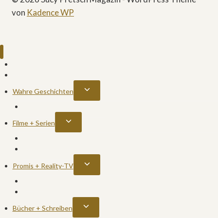
von
Kadence WP
Start
True Crime
Untermenü
Wahre Geschichten
umschalten
Schicksale + Katastrophen
Untermenü
Filme + Serien
umschalten
Dokumentationen
Kritiken + Empfehlungen
Untermenü
Promis + Reality-TV
umschalten
Promis
Reality-TV
Untermenü
Bücher + Schreiben