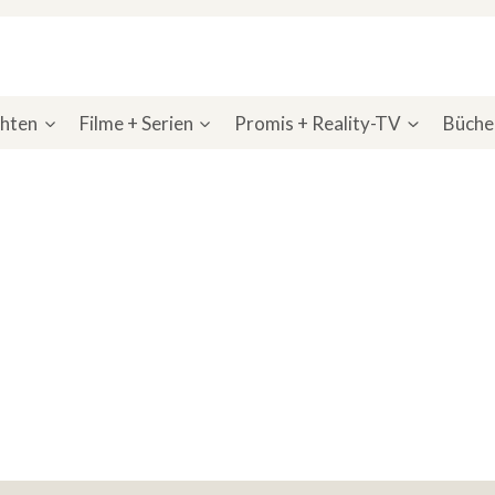
chten
Filme + Serien
Promis + Reality-TV
Bücher