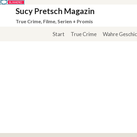
Zum
Sucy Pretsch Magazin
Inhalt
True Crime, Filme, Serien + Promis
springen
Start
True Crime
Wahre Geschi