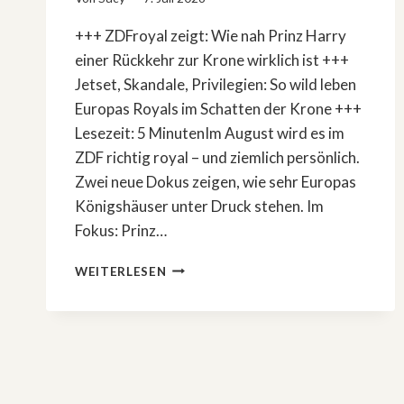
+++ ZDFroyal zeigt: Wie nah Prinz Harry
einer Rückkehr zur Krone wirklich ist +++
Jetset, Skandale, Privilegien: So wild leben
Europas Royals im Schatten der Krone +++
Lesezeit: 5 MinutenIm August wird es im
ZDF richtig royal – und ziemlich persönlich.
Zwei neue Dokus zeigen, wie sehr Europas
Königshäuser unter Druck stehen. Im
Fokus: Prinz…
PRINZ
WEITERLESEN
HARRYS
COMEBACK
&
JETSET-
SKANDALE:
WIE
EHRLICH